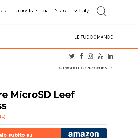
roid
La nostra storia
Aiuto
Italy
LE TUE DOMANDE
← PRODOTTO PRECEDENTE
re MicroSD Leef
ss
UR
lo subito su