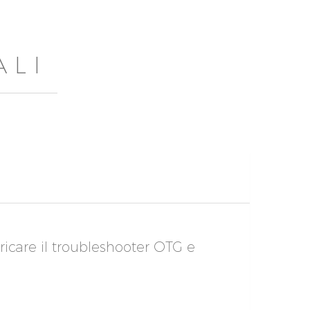
ALI
aricare il troubleshooter OTG e