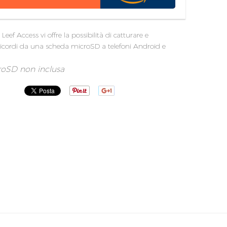
 Leef Access vi offre la possibilità di catturare e
ricordi da una scheda microSD a telefoni Android e
roSD non inclusa